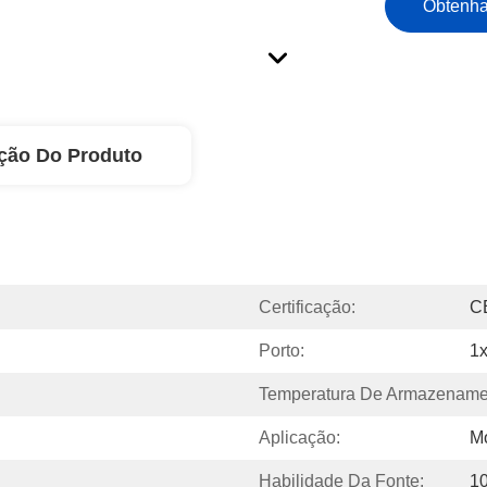
Obtenha
ção Do Produto
Certificação:
C
Porto:
1
Temperatura De Armazename
Aplicação:
Mo
Habilidade Da Fonte:
1