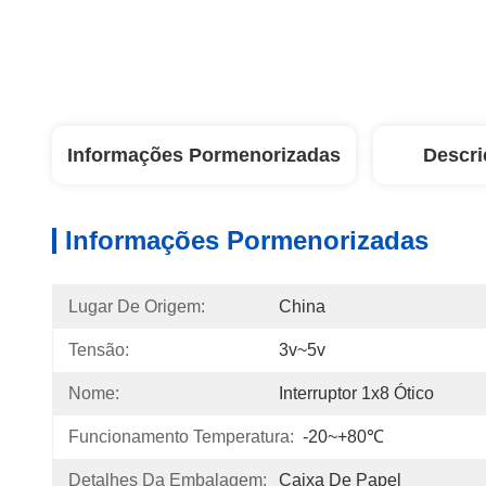
Informações Pormenorizadas
Descri
Informações Pormenorizadas
Lugar De Origem:
China
Tensão:
3v~5v
Nome:
Interruptor 1x8 Ótico
Funcionamento Temperatura:
-20~+80℃
Detalhes Da Embalagem:
Caixa De Papel