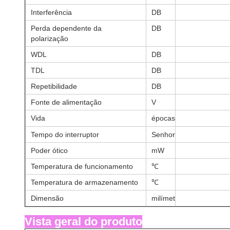
Interferência
DB
Perda dependente da
DB
polarização
WDL
DB
TDL
DB
Repetibilidade
DB
Fonte de alimentação
V
Vida
épocas
Tempo do interruptor
Senhora
Poder ótico
mW
Temperatura de funcionamento
℃
Temperatura de armazenamento
℃
Dimensão
milímetro
Vista geral do produto