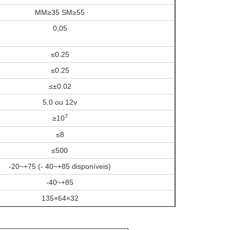
MM≥35 SM≥55
0,05
≤0.25
≤0.25
≤±0.02
5,0 ou 12v
7
≥10
≤8
≤500
-20~+75 (- 40~+85 disponíveis)
-40~+85
135×64×32