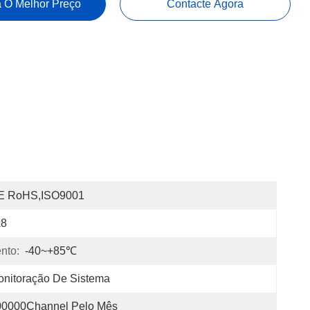
 O Melhor Preço
Contacte Agora
E RoHS,ISO9001
x8
nto:
-40~+85℃
nitoração De Sistema
00000Channel Pelo Mês