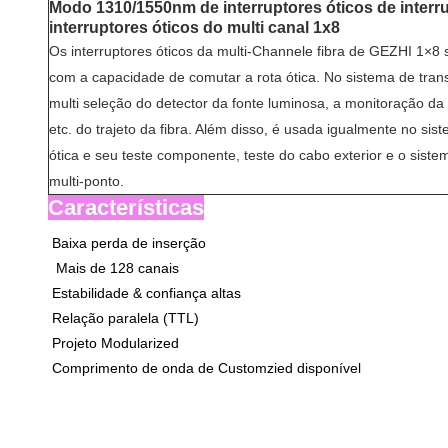
Modo 1310/1550nm de interruptores óticos de interru
interruptores óticos do multi canal 1x8
Os interruptores óticos da multi-Channele fibra de GEZHI 1×8
com a capacidade de comutar a rota ótica. No sistema de trans
multi seleção do detector da fonte luminosa, a monitoração da f
etc. do trajeto da fibra. Além disso, é usada igualmente no sist
ótica e seu teste componente, teste do cabo exterior e o siste
multi-ponto.
Características
Baixa perda de inserção
Mais de 128 canais
Estabilidade & confiança altas
Relação paralela (TTL)
Projeto Modularized
Comprimento de onda de Customzied disponível