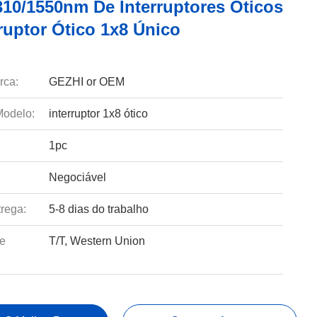
10/1550nm De Interruptores Óticos
ruptor Ótico 1x8 Único
rca:
GEZHI or OEM
odelo:
interruptor 1x8 ótico
1pc
Negociável
rega:
5-8 dias do trabalho
e
T/T, Western Union