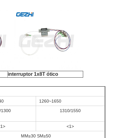
interruptor 1x8T ótico
40
1260~1650
/1300
1310/1550
<1>
<1>
MM≥30 SM≥50