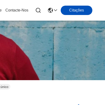
e
Contacte-Nos
Citações
 único