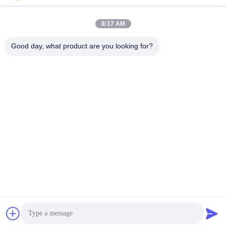
Contato rápido
8:17 AM
Telefone
Good day, what product are you looking for?
86-755-2377-1707
E-mail
sales@gezhi.net
Endereço
504, um Bld., parque da indústria de YiQuan, estrada
No.434 de FuQian, rua de FuCheng, Shenzhen, China
518110
Política de Privacidade
|
Mapa do Site
China bom Qualidade CWDM Mux Demux Fornecedor. Copyright
© 2020-2026 Gezhi Photonics (Shenzhen) Technology Co., Ltd.
Todos. Todos os direitos reservados.
"
"