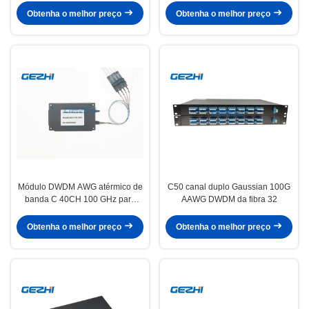
PC do LC
Obtenha o melhor preço
Obtenha o melhor preço
Módulo DWDM AWG atérmico de
C50 canal duplo Gaussian 100G
banda C 40CH 100 GHz para
AAWG DWDM da fibra 32
transmissão WDM em redes de
metro e de longa distância
Obtenha o melhor preço
Obtenha o melhor preço