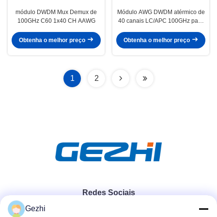
módulo DWDM Mux Demux de
Módulo AWG DWDM atérmico de
100GHz C60 1x40 CH AAWG
40 canais LC/APC 100GHz para
aplicações MUX/DEMUX
Obtenha o melhor preço
Obtenha o melhor preço
1
2
Redes Sociais
Gezhi