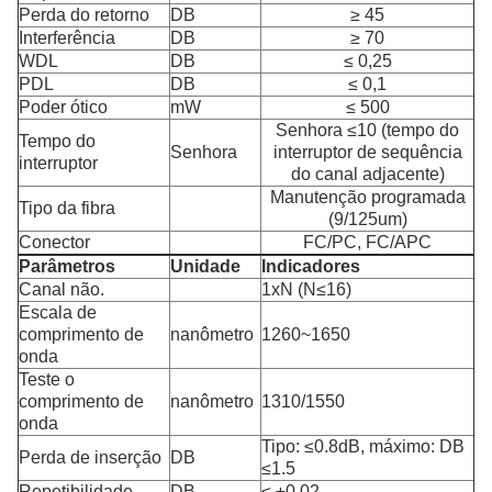
Perda do retorno
DB
≥ 45
Interferência
DB
≥ 70
WDL
DB
≤ 0,25
PDL
DB
≤ 0,1
Poder ótico
mW
≤ 500
Senhora ≤10 (tempo do
Tempo do
Senhora
interruptor de sequência
interruptor
do canal adjacente)
Manutenção programada
Tipo da fibra
(9/125um)
Conector
FC/PC, FC/APC
Parâmetros
Unidade
Indicadores
Canal não.
1xN (N≤16)
Escala de
comprimento de
nanômetro
1260~1650
onda
Teste o
comprimento de
nanômetro
1310/1550
onda
Tipo: ≤0.8dB, máximo: DB
Perda de inserção
DB
≤1.5
Repetibilidade
DB
≤ ±0.02