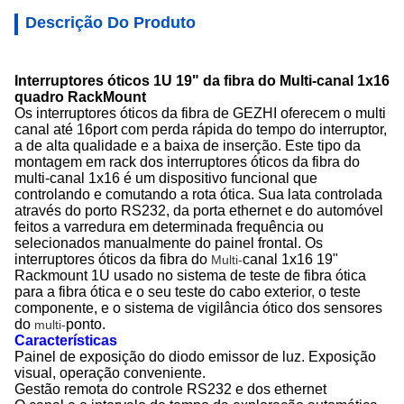
Descrição Do Produto
Interruptores óticos 1U 19" da fibra do Multi-canal 1x16
quadro RackMount
Os interruptores óticos da
fibra
de
GEZHI
oferecem o multi
canal até 16port com perda rápida do tempo do interruptor,
a de alta qualidade e a baixa de inserção. Este tipo da
montagem em rack dos interruptores óticos da fibra do
multi-canal 1x16 é um dispositivo funcional que
controlando e comutando a rota ótica. Sua lata controlada
através do porto RS232, da porta ethernet e do automóvel
feitos a varredura em determinada frequência ou
selecionados manualmente do painel frontal.
Os
interruptores óticos da fibra do
canal 1x16 19"
Multi-
Rackmount 1U usado no sistema de teste de fibra ótica
para a fibra ótica e o seu
teste do cabo exterior
,
o teste
componente, e o sistema de vigilância ótico dos sensores
do
ponto.
multi-
Características
Painel de exposição do diodo emissor de luz. Exposição
visual, operação conveniente.
Gestão remota do controle RS232 e dos ethernet