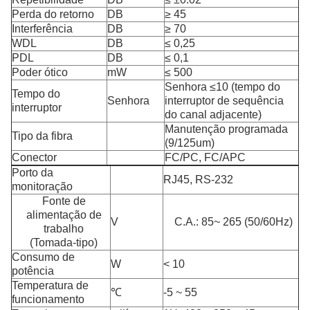
Perda do retorno
DB
≥ 45
Interferência
DB
≥ 70
WDL
DB
≤ 0,25
PDL
DB
≤ 0,1
Poder ótico
mW
≤ 500
Senhora ≤10 (tempo do
Tempo do
Senhora
interruptor de sequência
interruptor
do canal adjacente)
Manutenção programada
Tipo da fibra
(9/125um)
Conector
FC/PC, FC/APC
Porto da
RJ45, RS-232
monitoração
Fonte de
alimentação de
V
C.A.: 85~ 265 (50/60Hz)
trabalho
(Tomada-tipo)
Consumo de
W
< 10
potência
Temperatura de
℃
-5 ~ 55
funcionamento