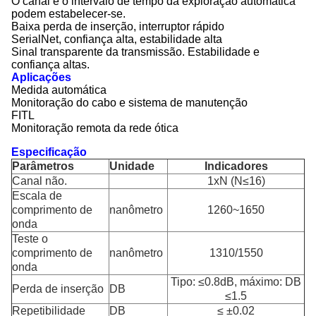
O canal e o intervalo de tempo da exploração automática
podem estabelecer-se.
Baixa perda de inserção, interruptor rápido
SerialNet, confiança alta, estabilidade alta
Sinal transparente da transmissão. Estabilidade e
confiança altas.
Aplicações
Medida automática
Monitoração do cabo e sistema de manutenção
FITL
Monitoração remota da rede ótica
Especificação
Parâmetros
Unidade
Indicadores
Canal não.
1xN (N≤16)
Escala de
comprimento de
nanômetro
1260~1650
onda
Teste o
comprimento de
nanômetro
1310/1550
onda
Tipo: ≤0.8dB, máximo: DB
Perda de inserção
DB
≤1.5
Repetibilidade
DB
≤ ±0.02