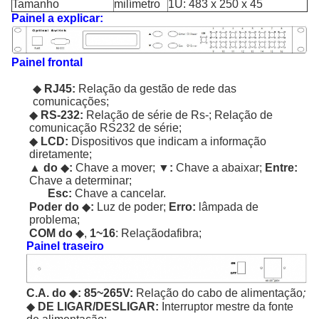
Tamanho
milímetro
1U: 483 x 250 x 45
Painel a explicar:
Painel frontal
◆
RJ45:
Relação da gestão de rede das
comunicações;
◆
RS-232:
Relação de série de Rs-; Relação de
comunicação RS232 de série;
◆
LCD:
Dispositivos que indicam a informação
diretamente;
▲ do
◆
:
Chave a mover;
▼:
Chave a abaixar;
Entre:
Chave a determinar;
Esc:
Chave a cancelar.
Poder do
◆
:
Luz de poder;
Erro:
lâmpada de
problema;
COM do
◆,
1~16
: Relaçãodafibra;
Painel traseiro
C.A. do
◆
: 85~265V:
Relação do cabo de alimentação
;
◆
DE LIGAR/DESLIGAR:
Interruptor mestre da fonte