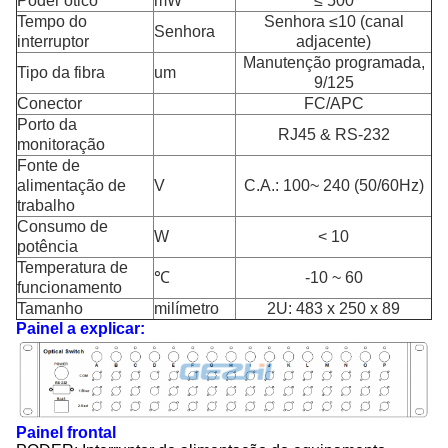
Poder ótico
mW
≤ 500
Tempo do
Senhora ≤10 (canal
Senhora
interruptor
adjacente)
Manutenção programada,
Tipo da fibra
um
9/125
Conector
FC/APC
Porto da
RJ45 & RS-232
monitoração
Fonte de
alimentação de
V
C.A.: 100~ 240 (50/60Hz)
trabalho
Consumo de
W
< 10
potência
Temperatura de
℃
-10 ~ 60
funcionamento
Tamanho
milímetro
2U: 483 x 250 x 89
Painel a explicar:
Painel frontal