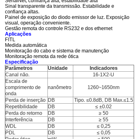
SerialNet, confiança alta, estabilidade alta
Sinal transparente da transmissão. Estabilidade e
confiança altas.
Painel de exposição do diodo emissor de luz. Exposição
visual, operação conveniente.
Gestão remota do controle RS232 e dos ethernet
Aplicações
FITL
Medida automática
Monitoração do cabo e sistema de manutenção
Monitoração remota da rede ótica
Especificação
Parâmetros
Unidade
Indicadores
Canal não.
16-1X2-U
Escala de
comprimento de
nanômetro
1260~1650nm
onda
Perda de inserção
DB
Tipo. ≤0.8dB, DB Max.≤1.5
Repetibilidade
DB
≤ ±0.02
Perda do retorno
DB
≥ 50
Interferência
DB
≥ 55
WDL
DB
≤ 0,25
PDL
DB
≤ 0,05