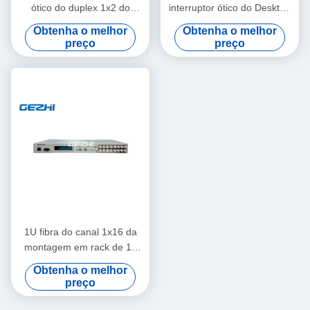
ótico do duplex 1x2 do
interruptor ótico do Desktop
controlo a distância 48pcs
RS232 1x8 do interruptor
Obtenha o melhor
Obtenha o melhor
da matriz
preço
preço
1U fibra do canal 1x16 da
montagem em rack de 19
polegadas interruptores
Obtenha o melhor
óticos da multi
preço